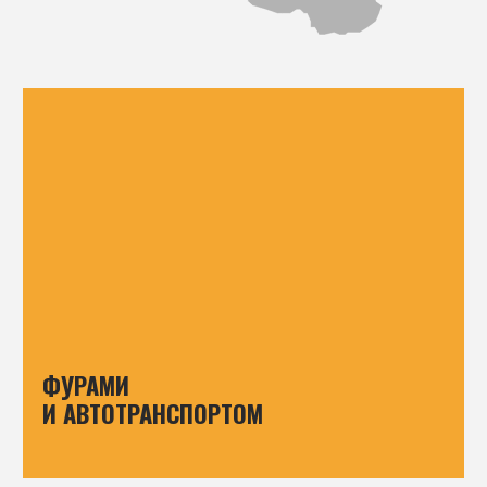
и его сотрудников, могут быть
направлены только с официальной
почты
3830000@lenta.ru
Все наши сотрудники могут звонить
вам только с офицальных номеров,
которые указаны в разделе
«Контакты» официального сайта
http://сушкадосок.рф
.
Просим вас
игнорировать звонки и письма
с других телефонов и почт.
Официальные телефоны:
+7 (343) 383-00-00
+7 (922) 157-77-57
+7 (978) 261-50-20
+7 (932) 129-22-31
+7 (902) 870-19-71
+7 (922) 183-00-00
+7 (922) 188-28-48
+7 (912) 228-99-92
+7 (922) 188-87-22
+7 (982) 696-57-56
ООО «Лесосушильный комплекс»