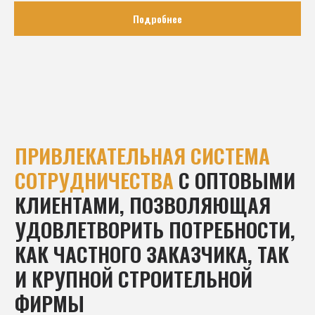
Подробнее
отгрузка и доставки
НАДЕЖНОЕ ПАРТНЕРСТВО
ДАЖЕ НА БОЛЬШИХ
РАССТОЯНИЯХ
Мы осуществляем отгрузку и доставку
сухих пиломатериалов по всей России и
странам СНГ с помощью различных видов
транспорта
БЕЛАРУСЬ
ЛСК в Крыму
РОССИЯ
ЛСК на Урале
КАЗАХСТАН
УЗБЕКИСТАН
ТУРКМЕНИСТАН
МОНГОЛИЯ
КЫРГЫСТАН
КИТАЙ