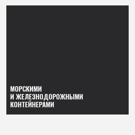
реализует свою продукцию
самостоятельно. Ознакомиться
с информацией о предприятии
и реализуемой продукции можно
на официальном интернет-сайте
http://сушкадосок.рф
.
Все отгрузки
и приемка продукции происходят
только по адресам указанным
в разделе «Контакты»
официального сайта
http://
сушкадосок.рф
.
Мы не отгружаем и не продаем
свою продукцию по другим
адресам.