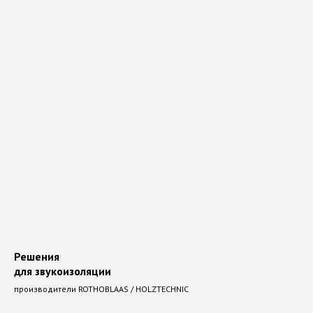
от производителей по ценам
предприятий!
Мы предлагаем широкий выбор
строительных и отделочных
материалов.
Наши специалисты помогут
подобрать оптимальный вариант
для ваших задач.
Гарантия от производителей.
Наш магазин находится
Свердловская обл.,
п. Бобровский,
Сысертский р-н, Свердловская обл.,
ул. Калинина, 117
Время работы с 10 до 18.
Решения
для звукоизоляции
Оставить заявку
производители ROTHOBLAAS / HOLZTECHNIC