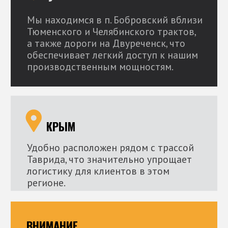
НАПИСАТЬ В MAХ
УРАЛ
Свердловская обл.,
п. Бобровский,
Сысертский р-н, Свердловская обл., ул.
Калинина, 117.
КРЫМ
г. Симферополь, с. Донское, ул. Подгорная, 35.
Мы находимся на территории нашего
официального партнёра завода «Строник-
Крым»
ООО «Лесосушильный комплекс»
ИНН 6674121852 ОГРН 1036605218770
Политика конфиденциальности сайта
Согласие на обработку персональных данных