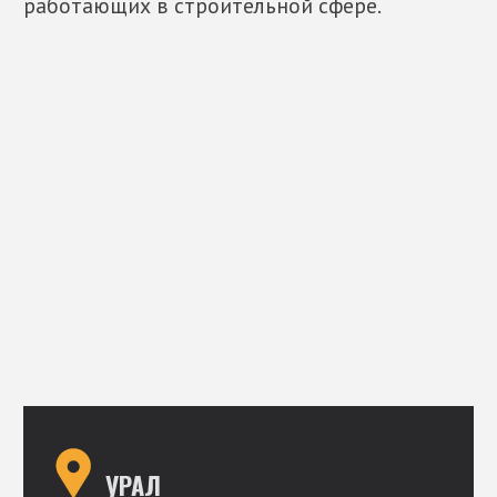
111
Оставьте комментарий
Я, согласен и ознакомлен с
обработкой
персональных данных
и
политикой
конфиденциальности сайта
Оставить заявку
+7 (343) 383-00-0
0
3830000@LENTA.RU