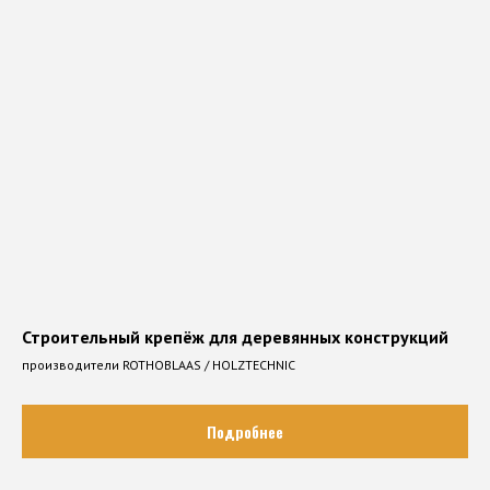
КАК ЧАСТНОГО ЗАКАЗЧИКА, ТАК
И КРУПНОЙ СТРОИТЕЛЬНОЙ
ФИРМЫ
Строительный крепёж для деревянных конструкций
производители ROTHOBLAAS / HOLZTECHNIC
Подробнее
Закупайте материалы напрямую