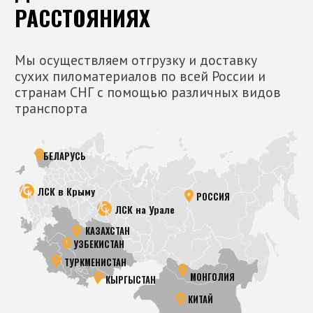
обеспечивает легкий доступ к нашим
производственным мощностям.
КРЫМ
Удобно расположен рядом с трассой
Таврида, что значительно упрощает
логистику для клиентов в этом
регионе.
ВНИМАНИЕ
Участились случаи мошенничеств,
совершаемых под видом
коммерческой деятельности, когда
злоумышленники выдают себя за
сотрудников ООО «Лесосушильный
комплекс»
.
Обращаем ваше внимание, что все
электронные письма от имени
ООО «Лесосушильный комплекс»