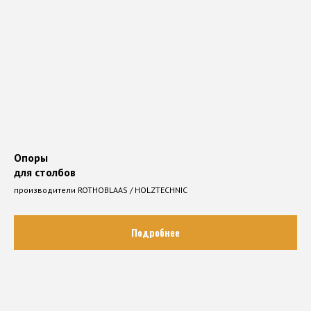
Опоры
для столбов
производители ROTHOBLAAS / HOLZTECHNIC
Подробнее
ПРИВЛЕКАТЕЛЬНАЯ СИСТЕМА
СОТРУДНИЧЕСТВА
С ОПТОВЫМИ
КЛИЕНТАМИ, ПОЗВОЛЯЮЩАЯ
УДОВЛЕТВОРИТЬ ПОТРЕБНОСТИ,